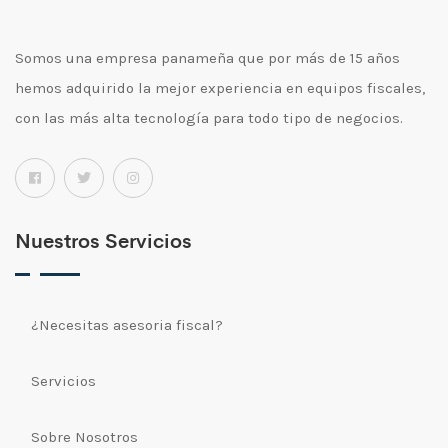
etiquetas
Impresoras Térmicas
impresora de etiquetas
Somos una empresa panameña que por más de 15 años
Impresoras Zebra
hemos adquirido la mejor experiencia en equipos fiscales,
impresora de recibo
con las más alta tecnología para todo tipo de negocios.
Kioscos
Impresora de tarjetas
Lectores Alámbricos
impresora matricial
Nuestros Servicios
Lectores de Código de Barra
impresora portatil
Lectores de Huella y Tarjeta
impresora termica
¿Necesitas asesoria fiscal?
Lectores Inalámbricos
impresoras de matriz
Servicios
Monitores
Lector
Movilidad
Sobre Nosotros