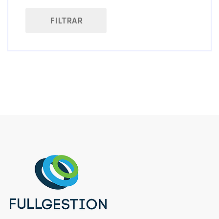
allinone
Facturación Electrónica
FILTRAR
android
Gavetas de Dinero
bill conunter
Impresoras
Cajetin de Dinero
Impresoras de Etiquetas
card reader
Impresoras de Matriz de Punto
Cinta
Impresoras de Tarjetas
contador de billetes
Impresoras Industriales
Dascom
Impresoras Móviles
escanner
Impresoras No Fiscales