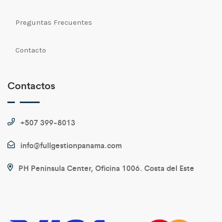
lector de códigos
Novedades
Preguntas Frecuentes
Lector de huellas
Pantalla de Clientes
Contacto
lector de tarjetas
PC Industrial
lector resistente
Contactos
Periféricos
monitor
POS All-in-One Android
+507 399-8013
móvil
POS All-in-One Windows
info@fullgestionpanama.com
moviles
PH Peninsula Center, Oficina 1006. Costa del Este
Puntos de Venta
pc industrial
Recolección de datos
peachtree
Ribbon