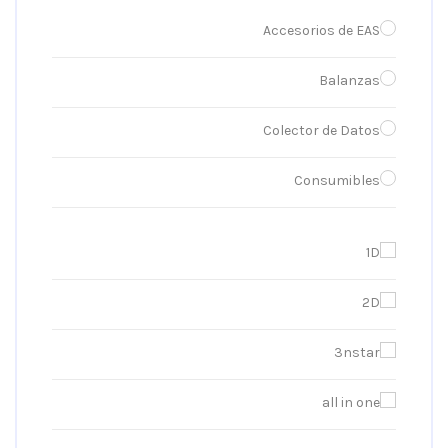
Accesorios de EAS
Balanzas
Colector de Datos
Consumibles
Contadores de Billetes
1D
Desmontaje Magnético
2D
Dispositivos de Comunicación
3nstar
EAS
all in one
Equipos Fiscales