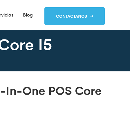
rvicios
Blog
CONTÁCTANOS
Core I5
l-In-One POS Core