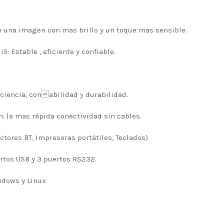
ee una imagen con mas brillo y un toque mas sensible.
5: Estable , eficiente y confiable.
iciencia, conabilidad y durabilidad.
n: la mas rápida conectividad sin cables.
ectores BT, Impresoras portátiles, Teclados)
ertos USB y 3 puertos RS232.
ndows y Linux