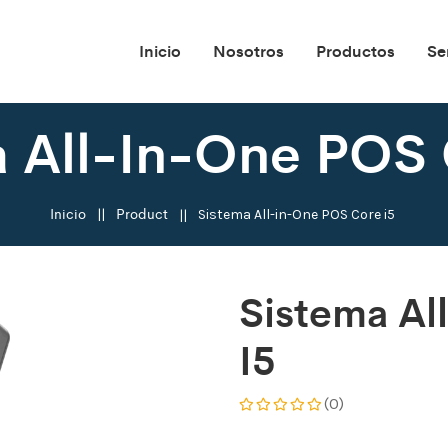
Inicio
Nosotros
Productos
Se
a All-In-One POS 
Inicio
Product
Sistema All-in-One POS Core i5
Sistema Al
I5
(0)