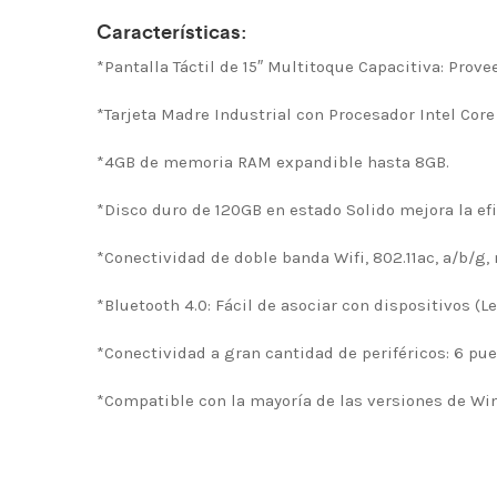
Características:
*Pantalla Táctil de 15″ Multitoque Capacitiva: Prov
*Tarjeta Madre Industrial con Procesador Intel Core i
*4GB de memoria RAM expandible hasta 8GB.
*Disco duro de 120GB en estado Solido mejora la ef
*Conectividad de doble banda Wifi, 802.11ac, a/b/g, 
*Bluetooth 4.0: Fácil de asociar con dispositivos (L
*Conectividad a gran cantidad de periféricos: 6 pu
*Compatible con la mayoría de las versiones de Wi